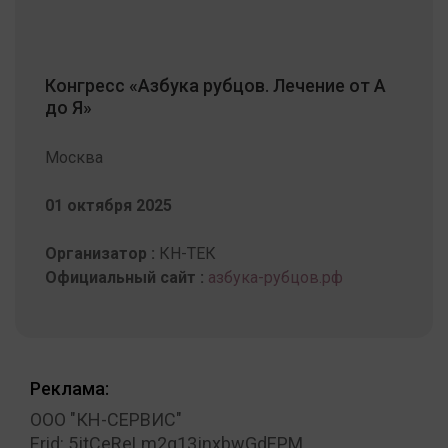
Конгресс «Азбука рубцов. Лечение от А
до Я»
Москва
01 октября 2025
Организатор :
КН-ТЕК
Официальный сайт :
азбука-рубцов.рф
Реклама:
ООО "КН-СЕРВИС"
Erid: 5jtCeReLm2g13jnxbwGdEPM