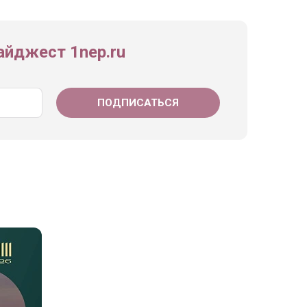
йджест 1nep.ru