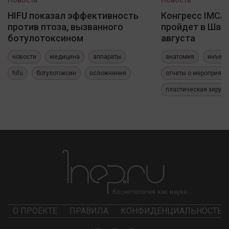
Новость
Новость
HIFU показал эффективность
Конгресс IMCAS
против птоза, вызванного
пройдет в Шанх
ботулотоксином
августа
новости
медицина
аппараты
анатомия
инъекц
hifu
ботулотоксин
осложнения
отчеты о мероприяти
пластическая хирург
О ПРОЕКТЕ
ПРАВИЛА
КОНФИДЕНЦИАЛЬНОСТЬ