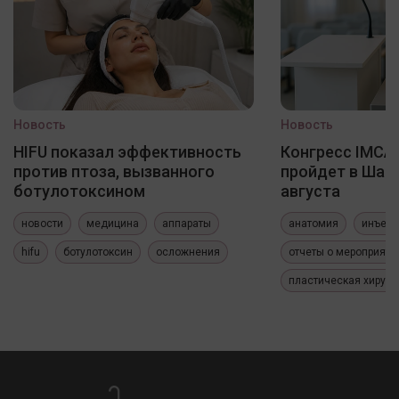
Новость
Новость
HIFU показал эффективность
Конгресс IMCAS
против птоза, вызванного
пройдет в Шанх
ботулотоксином
августа
новости
медицина
аппараты
анатомия
инъекц
hifu
ботулотоксин
осложнения
отчеты о мероприяти
пластическая хирург