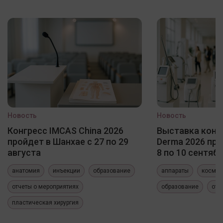
Новость
Новость
Конгресс IMCAS China 2026
Выставка конф
пройдет в Шанхае с 27 по 29
Derma 2026 про
августа
8 по 10 сентяб
анатомия
инъекции
образование
аппараты
космет
отчеты о мероприятиях
образование
отч
пластическая хирургия