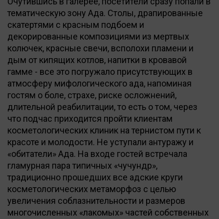
Очутившись в галерее, посетители сразу попали в
тематическую зону Ада. Столы, драпированные
скатертями с красным подбоем и
декорированные композициями из мертвых
колючек, красные свечи, всполохи пламени и
дым от кипящих котлов, напитки в кровавой
гамме - все это погружало присутствующих в
атмосферу мифологического ада, напоминая
гостям о боле, страхе, риске осложнений,
длительной реабилитации, то есть о том, через
что подчас приходится пройти клиентам
косметологических клиник на тернистом пути к
красоте и молодости. Не уступали антуражу и
«обитатели» Ада. На входе гостей встречала
гламурная пара типичных «чучундр»,
традиционно прошедших все адские круги
косметологических метаморфоз с целью
увеличения соблазнительности и размеров
многочисленных «лакомых» частей собственных