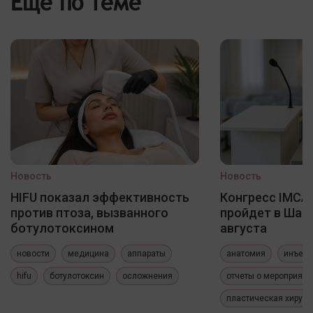
Еще по теме
Новость
Новость
HIFU показал эффективность
Конгресс IMCAS
против птоза, вызванного
пройдет в Шанх
ботулотоксином
августа
новости
медицина
аппараты
анатомия
инъекц
hifu
ботулотоксин
осложнения
отчеты о мероприяти
пластическая хирург