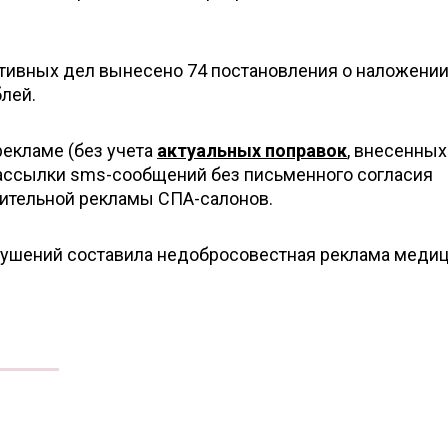
тивных дел вынесено 74 постановления о наложени
лей.
екламе (без учета
актуальных поправок
, внесенных
 рассылки sms-сообщений без письменного согласия
бительной рекламы СПА-салонов.
арушений составила недобросовестная реклама меди