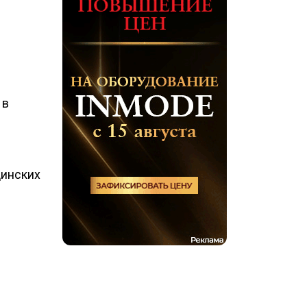
и
 в
цинских