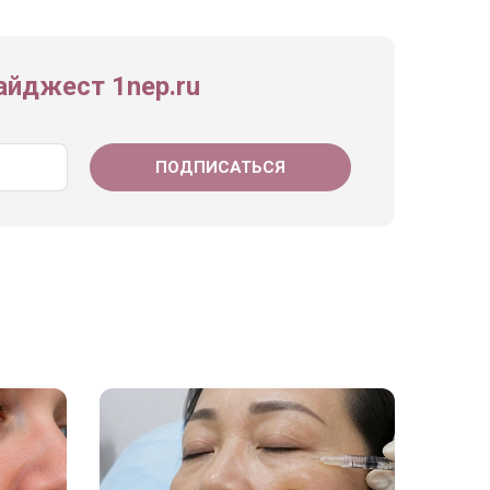
йджест 1nep.ru