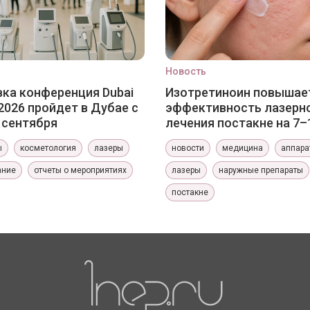
Новость
ка конференция Dubai
Изотретиноин повышае
2026 пройдет в Дубае с
эффективность лазерн
0 сентября
лечения постакне на 7–
ы
косметология
лазеры
новости
медицина
аппара
ание
отчеты о мероприятиях
лазеры
наружные препараты
постакне