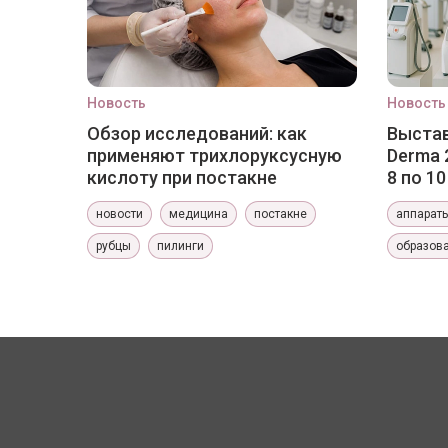
Новость
Новость
Обзор исследований: как
Выстав
применяют трихлоруксусную
Derma 
кислоту при постакне
8 по 1
новости
медицина
постакне
аппарат
рубцы
пилинги
образов