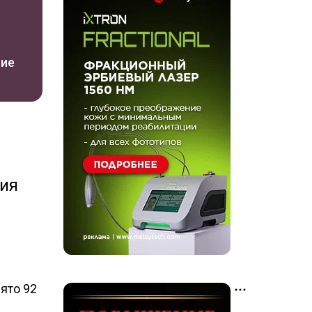
ние
ния
ято 92