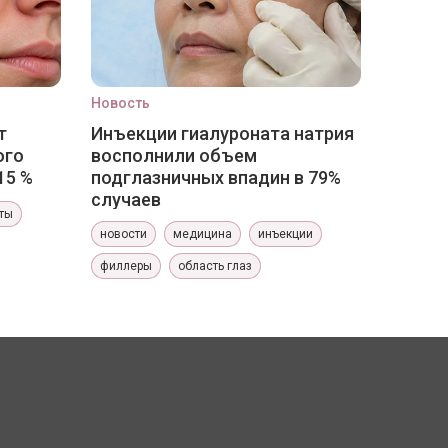
Новость
т
Инъекции гиалуроната натрия
ого
восполнили объем
15 %
подглазничных впадин в 79%
случаев
ты
новости
медицина
инъекции
филлеры
область глаз