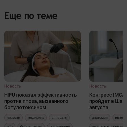
Еще по теме
Новость
Новость
HIFU показал эффективность
Конгресс IMCAS
против птоза, вызванного
пройдет в Шанх
ботулотоксином
августа
новости
медицина
аппараты
анатомия
инъекц
hifu
ботулотоксин
осложнения
отчеты о мероприяти