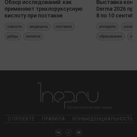
Обзор исследований: как
Выставка конф
применяют трихлоруксусную
Derma 2026 про
кислоту при постакне
8 по 10 сентяб
новости
медицина
постакне
аппараты
космет
рубцы
пилинги
образование
отч
О ПРОЕКТЕ
ПРАВИЛА
КОНФИДЕНЦИАЛЬНОСТЬ