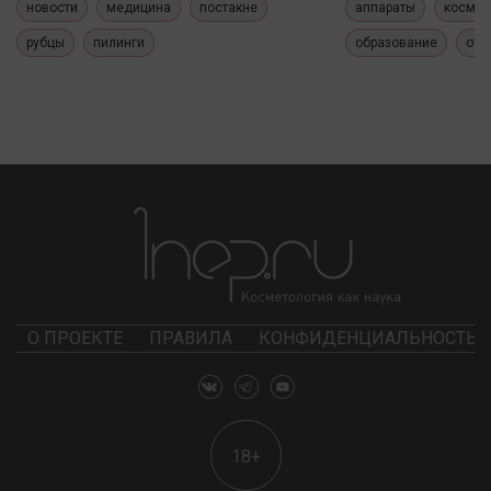
новости
медицина
постакне
аппараты
космет
рубцы
пилинги
образование
отч
О ПРОЕКТЕ
ПРАВИЛА
КОНФИДЕНЦИАЛЬНОСТЬ
18+