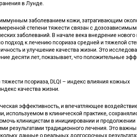
ранения в Лунде.
оиммунным заболеванием кожи, затрагивающим около
меренной степени тяжести связан с дозозависимым
ских заболеваний. В начале века внедрение нового 
о подход к лечению псориаза средней и тяжелой сте
сичность и улучшение качества жизни. Это исследова
ение десяти лет, показывает, что положительные эф
 тяжести псориаза, DLQI – индекс влияния кожных
индекс качества жизни.
ическая эффективность, и впечатляющее воздействие
и, используемом в клинической практике, сохраняли
помочь клиницистам в инициировании и продолжении
ими результатами традиционного лечения. Это важны
скольку данные о реальных долгосрочных результата