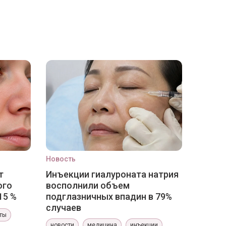
Новость
т
Инъекции гиалуроната натрия
ого
восполнили объем
15 %
подглазничных впадин в 79%
случаев
ты
новости
медицина
инъекции