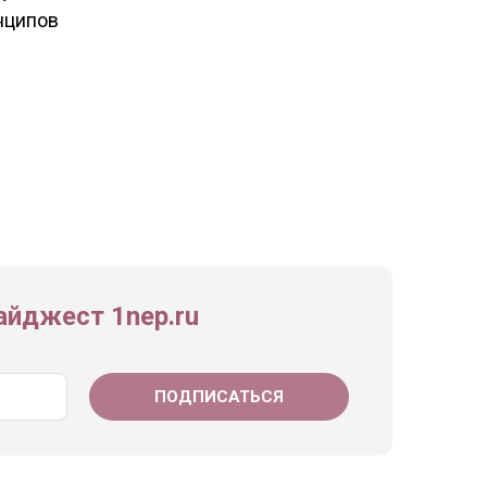
нципов
йджест 1nep.ru