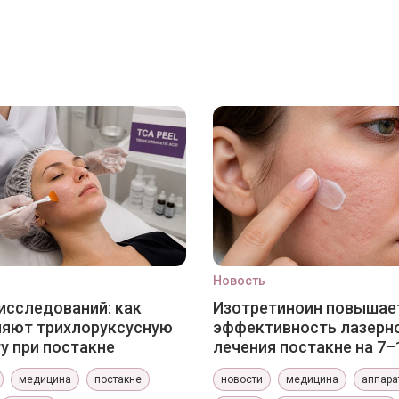
Новость
исследований: как
Изотретиноин повышае
няют трихлоруксусную
эффективность лазерн
у при постакне
лечения постакне на 7–
медицина
постакне
новости
медицина
аппара