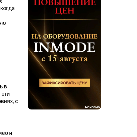
х
 когда
ную
ь в
 эти
виях, с
мео и