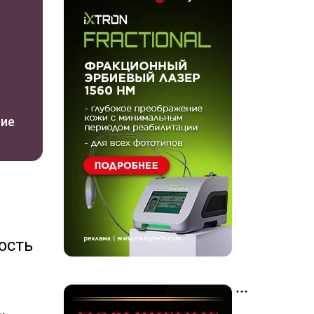
ние
ость