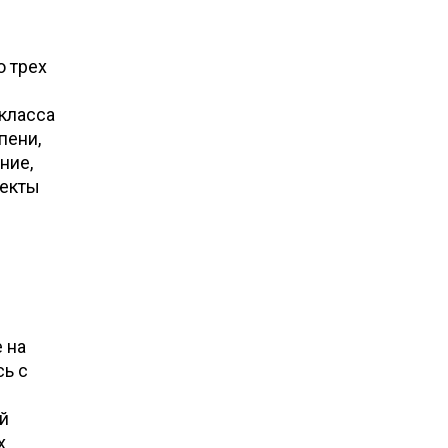
 трех
класса
пени,
ние,
фекты
 на
сь с
й
х