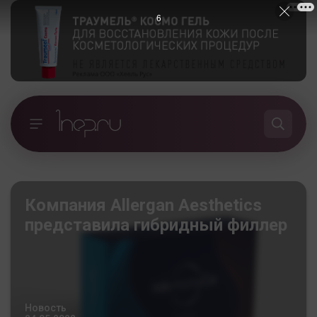
5
Компания Allergan Aesthetics
представила гибридный филлер
Новость