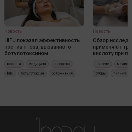
Новость
Новость
HIFU показал эффективность
Обзор исследо
против птоза, вызванного
применяют три
ботулотоксином
кислоту при по
новости
медицина
аппараты
новости
медици
hifu
ботулотоксин
осложнения
рубцы
пилинги