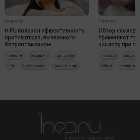
Новость
Новость
HIFU показал эффективность
Обзор исследо
против птоза, вызванного
применяют три
ботулотоксином
кислоту при по
новости
медицина
аппараты
новости
медици
hifu
ботулотоксин
осложнения
рубцы
пилинги