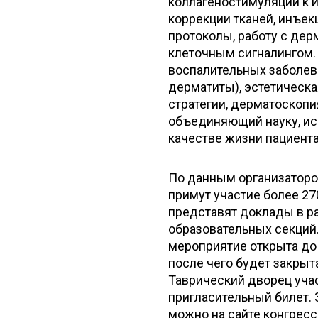
коллагеностимуляции к 
коррекции тканей, инъе
протоколы, работу с де
клеточным сигналингом. 
воспалительных заболева
дерматиты), эстетическа
стратегии, дерматоскопи
объединяющий науку, иск
качестве жизни пациента
По данным организаторов
примут участие более 27
представят доклады в р
образовательных секций.
мероприятие открыта до
после чего будет закрыт
Таврический дворец уча
пригласительный билет.
можно на сайте конгресс