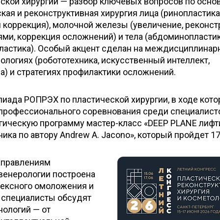
еской хирургии — разбор ключевых вопросов по осн
кая и реконструктивная хирургия лица (ринопластика
я коррекция), молочной железы (увеличение, реконст
ями, коррекция осложнений) и тела (абдоминопластик
пластика). Особый акцент сделан на междисциплина
ологиях (робототехника, искусственный интеллект,
а) и стратегиях профилактики осложнений.
иада РОПРЭХ по пластической хирургии, в ходе кото
профессионального соревнования среди специалист
ргическую программу мастер-класс «DEEP PLANE лифт
ика по автору Andrew A. Jacono», который пройдет 1
аправлениям
венерологии построена
ексного омоложения и
: специалисты обсудят
ологий — от