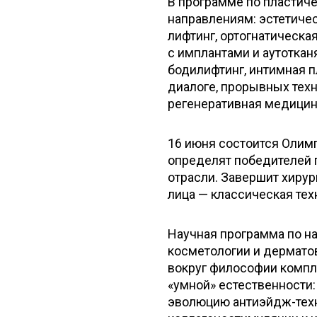
В программе по пластич
направлениям: эстетичес
лифтинг, ортогнатическа
с имплантами и аутоткан
бодилифтинг, интимная 
диалоге, прорывных техн
регенеративная медицин
16 июня состоится Олимп
определят победителей 
отрасли. Завершит хиру
лица — классическая техн
Научная программа по н
косметологии и дермато
вокруг философии компл
«умной» естественности
эволюцию антиэйдж-техн