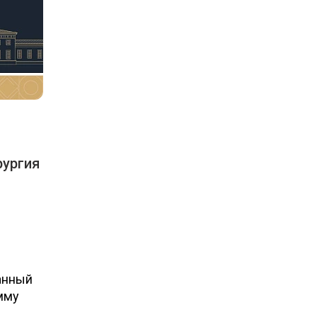
рургия
анный
мму