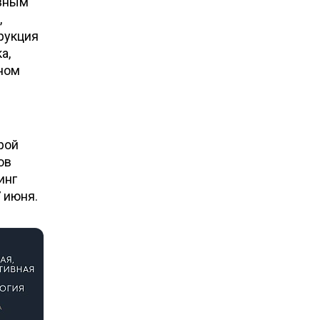
овным
,
рукция
а,
рном
рой
ов
инг
7 июня.