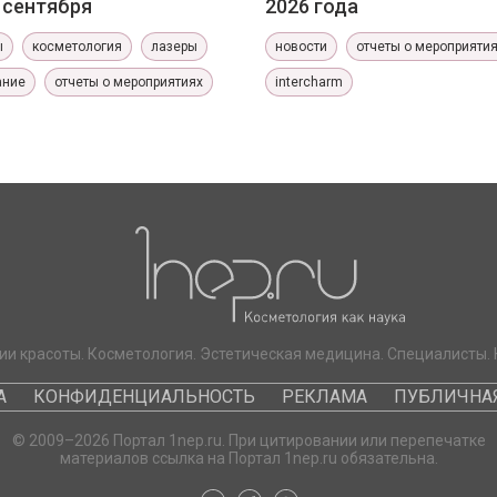
0 сентября
2026 года
ы
косметология
лазеры
новости
отчеты о мероприяти
ание
отчеты о мероприятиях
intercharm
ии красоты. Косметология. Эстетическая медицина. Специалисты. 
А
КОНФИДЕНЦИАЛЬНОСТЬ
РЕКЛАМА
ПУБЛИЧНАЯ
© 2009–2026 Портал 1nep.ru. При цитировании или перепечатке
материалов ссылка на Портал 1nep.ru обязательна.