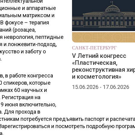
интеллектуальной
кционные и аппаратные
рмальным матриксом и
В фокусе – терапия
ний (розацеа,
я неврология, пептидные
я и лонжевити-подход,
САНКТ-ПЕТЕРБУРГ
усство и заботу о
V Летний конгресс
.
«Пластическая,
реконструктивная хи
, в работе конгресса
и косметология»
0 спикеров, которые
15.06.2026 - 17.06.2026
амках 60 научных и
 Регистрация на
 9 июня включительно,
а. Для прохода в
стникам потребуется предъявить паспорт и распечат
 Зарегистрироваться и посмотреть подробную програ
а.