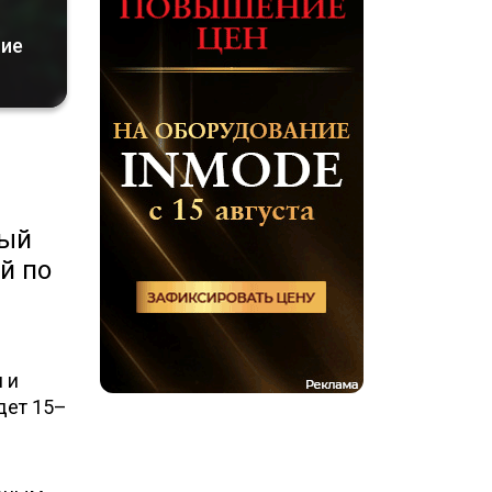
ние
рый
й по
 и
дет 15–