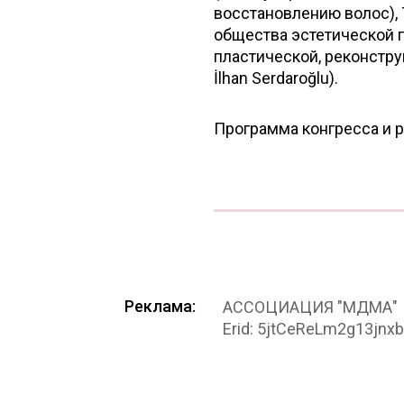
восстановлению волос),
общества эстетической 
пластической, реконстру
İlhan Serdaroğlu).
Программа конгресса и ре
Реклама:
АССОЦИАЦИЯ "МДМА"
Erid: 5jtCeReLm2g13jn