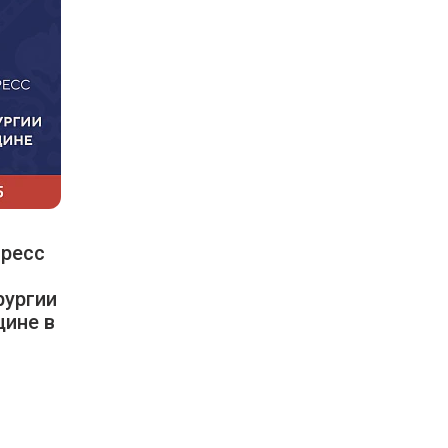
ресс
рургии
цине в