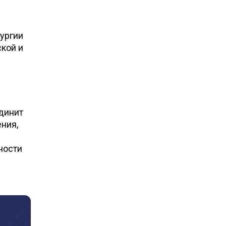
рургии
ской и
единит
ния,
ности