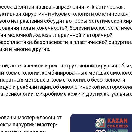
есса делится на два направления: «Пластическая,
уктивная хирургия» и «Косметология и эстетическая
вого направления обсудят вопросы эстетической хи
рования тела и конечностей, болезни волос, эстетиче
гии молочной железы, первичной и вторичной
аропластики, безопасности в пластической хирургии,
ки и многие другие.
ой, эстетической и реконструктивной хирургии объ
й косметологии, комбинированных методах омоложе
паратных методах в косметологии, о безопасности
едур и реабилитации, об онкологической насторожен
атоонкологии, микробиоме кожи и других актуальных
рованы мастер-классы от
ской хирургии:
мастер-
пластика: решение