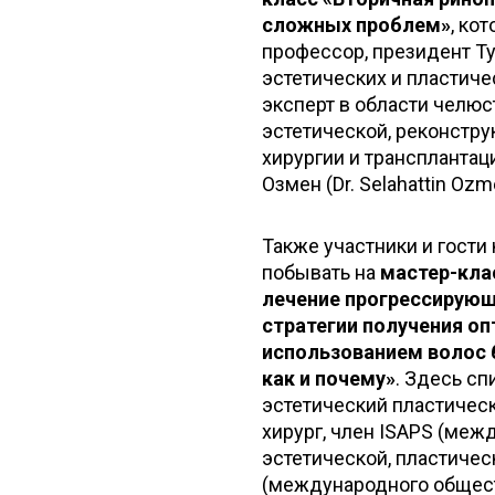
сложных проблем»
, ко
профессор, президент Т
эстетических и пластиче
эксперт в области челюс
эстетической, реконстр
хирургии и трансплантац
Озмен (Dr. Selahattin Ozm
Также участники и гости
побывать на
мастер-кла
лечение прогрессирующ
стратегии получения о
использованием волос б
как и почему»
. Здесь с
эстетический пластичес
хирург, член ISAPS (ме
эстетической, пластичес
(международного общест