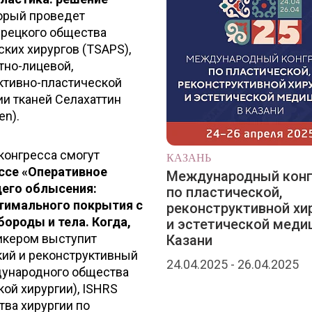
торый проведет
урецкого общества
ских хирургов (TSAPS),
тно-лицевой,
уктивно-пластической
ии тканей Селахаттин
en).
 конгресса смогут
КАЗАНЬ
ссе «Оперативное
Международный конг
его облысения:
по пластической,
птимального покрытия с
реконструктивной хи
ороды и тела. Когда,
и эстетической меди
пикером выступит
Казани
кий и реконструктивный
24.04.2025 - 26.04.2025
ждународного общества
кой хирургии), ISHRS
ва хирургии по