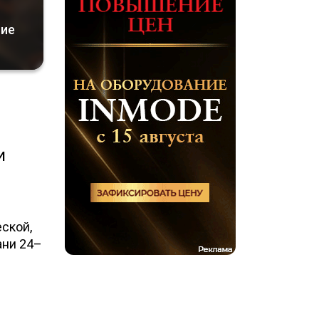
ние
и
ской,
ани 24–