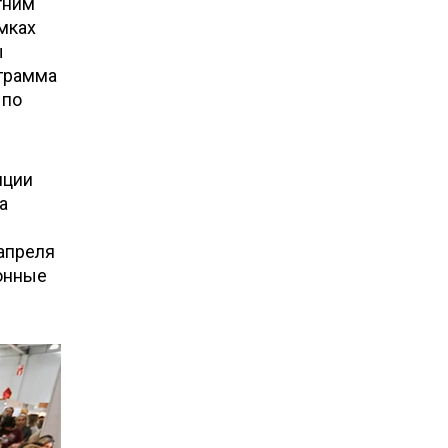
тним
мках
ы
ограмма
 по
нции
а
–
 апреля
онные