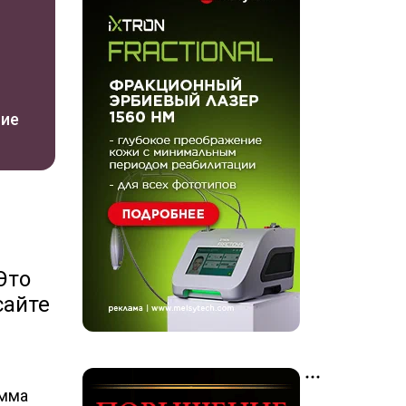
ние
Это
сайте
амма