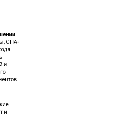
шении
ы, СПА-
хода
ь
й и
го
ментов
акие
т и