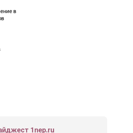
ение в
ов
в
йджест 1nep.ru