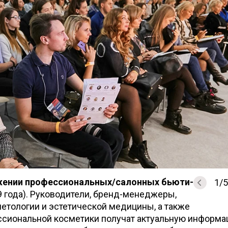
ижении профессиональных/салонных бьюти-
1
/
5
9 года). Руководители, бренд-менеджеры,
метологии и эстетической медицины, а также
ссиональной косметики получат актуальную информа