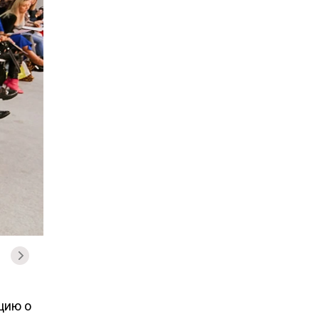
цию о