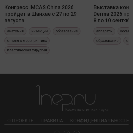
Конгресс IMCAS China 2026
Выставка конф
пройдет в Шанхае с 27 по 29
Derma 2026 про
августа
8 по 10 сентяб
анатомия
инъекции
образование
аппараты
космет
отчеты о мероприятиях
образование
отч
пластическая хирургия
О ПРОЕКТЕ
ПРАВИЛА
КОНФИДЕНЦИАЛЬНОСТЬ