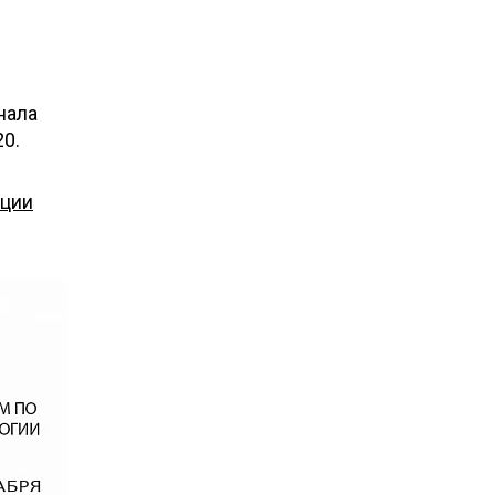
нала
20.
ции