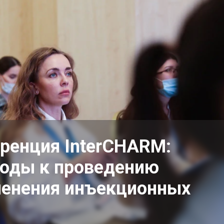
ренция InterCHARM:
оды к проведению
менения инъекционных