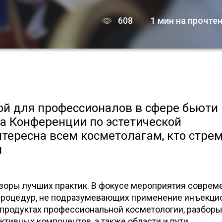
608
1 мин на прочте
ной для профессионалов в сфере бьюти
ра Конференции по эстетической
нтересна всем косметолагам, кто стре
и
бзоры лучших практик. В фокусе мероприятия совре
процедур, не подразумевающих применение инъекци
 продуктах профессиональной косметологии, разбор
ктивных компонентов, а также области и пути