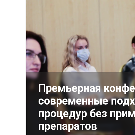
Премьерная конфе
современные подх
процедур без при
препаратов