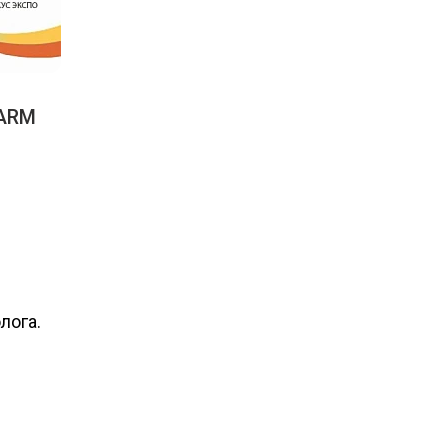
HARM
лога.