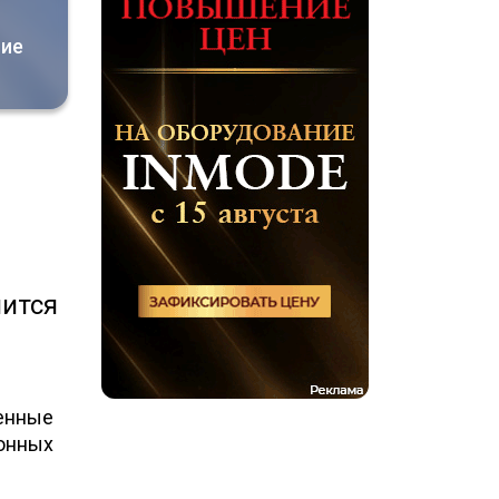
ние
мится
менные
онных
ы