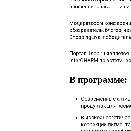
профессионального и лич
Модератором конференци
обозреватель, блогер, н
ShoppingLive, победител
Портал 1nep.ru являетс
InterCHARM по эстетиче
В программе:
Современные актив
продуктах для косм
Высокоэнергетичес
коррекции пигмента