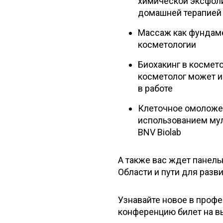
химической эксфол
домашней терапией
Массаж как фундам
косметологии
Биохакинг в косметол
косметолог может и
в работе
Клеточное омоложен
использованием му
BNV Biolab
А также вас ждет панел
Области и пути для разв
Узнавайте новое в профе
конференцию билет на вы