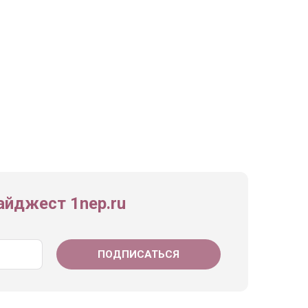
йджест 1nep.ru