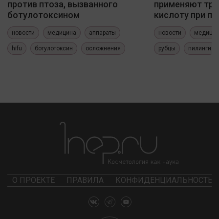
против птоза, вызванного
применяют три
ботулотоксином
кислоту при по
новости
медицина
аппараты
новости
медици
hifu
ботулотоксин
осложнения
рубцы
пилинги
О ПРОЕКТЕ
ПРАВИЛА
КОНФИДЕНЦИАЛЬНОСТЬ