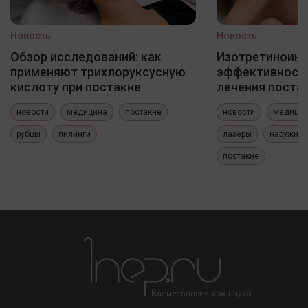
Новость
Новость
Обзор исследований: как
Изотретиноин
применяют трихлоруксусную
эффективность
кислоту при постакне
лечения постак
новости
медицина
постакне
новости
медици
рубцы
пилинги
лазеры
наружные
постакне