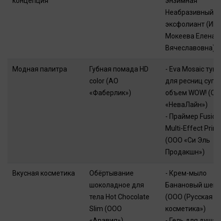
концепция
энзимная
Неабразивный
эксфолиант (ИП
Мокеева Елена
Вячеславовна)
Модная палитра
Губная помада HD
- Eva Mosaic туш
color (АО
для ресниц супе
«Фаберлик»)
объем WOW! (О
«НеваЛайн»)
- Праймер Fusion
Multi-Effect Prim
(ООО «Си Эль
Продакшн»)
Вкусная косметика
Обёртывание
- Крем-мыло
шоколадное для
Банановый шейк
тела Hot Chocolate
(ООО (Русская
Slim (ООО
косметика»)
«Аравия»)
- Гель для душа