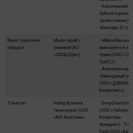
- Королевский м
Зубной порошок 
пробиотиком (О
«Биопарк-21»)
Мыло туалетное
Мыло-скраб с
- Milana Мыльны
твердое
клюквой (АО
микс манго и ла
«СВОБОДА»)
гуава (ООО «ТД
ГраСС»)
- Алеппское мыл
Лавандовый скр
(ООО «ДЖИЭСЭ
Косметикс»)
Travel set
Набор Время в
- DeepCleanSet 
твоих руках (ООО
(ООО «Лаборато
«М.К Асептика»
Косметики
Аркадия») - Trav
Pack (ООО «Квар