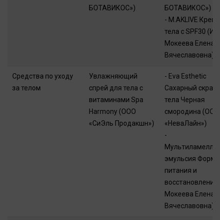
БОТАВИКОС»)
БОТАВИКОС»)
- M.AKLIVE Крем 
тела с SPF30 (ИП
Мокеева Елена
Вячеславовна)
Средства по уходу
Увлажняющий
- Eva Esthetic
за телом
спрей для тела с
Сахарный скраб 
витаминами Spa
тела Черная
Harmony (ООО
смородина (ООО
«СиЭль Продакшн»)
«НеваЛайн»)
-
Мультиламелля
эмульсия Форму
питания и
восстановления 
Мокеева Елена
Вячеславовна)