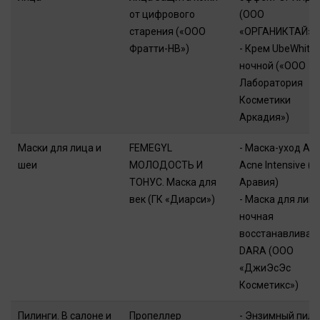
от цифрового
(ООО
старения («ООО
«ОРГАНИКТАЙ»)
Фратти-НВ»)
- Крем UbeWhite
ночной («ООО
Лаборатория
Косметики
Аркадия»)
Маски для лица и
FEMEGYL
- Маска-уход Ant
шеи
МОЛОДОСТЬ И
Acne Intensive (
ТОНУС. Маска для
Аравия)
век (ГК «Диарси»)
- Маска для лиц
ночная
восстанавлива
DARA (ООО
«ДжиЭсЭс
Косметикс»)
Пилинги. В салоне и
Пропеллер
- Энзимный пили