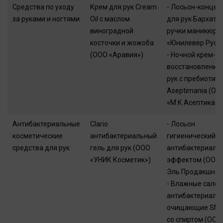
Средства по уходу
Крем для рук Cream
- Лосьон-концен
за руками и ногтями
Oil с маслом
для рук Бархатн
виноградной
ручки маникюр 
косточки и жожоба
«Юнилевер Русь
(ООО «Аравия»)
- Ночной крем-
восстановление
рук с пребиотик
Aseptimania (ОО
«М.К Асептика»)
Антибактериальные
Clario
- Лосьон
косметические
антибактериальный
гигиенический с
средства для рук
гель для рук (ООО
антибактериаль
«УНИК Косметик»)
эффектом (ООО 
Эль Продакшн»)
- Влажные салф
антибактериаль
очищающие SMI
со спиртом (ООО