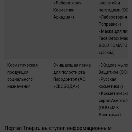
«Лаборатория
кислотой и
Косметики
пептидами (ООО
Аркадия»)
«Лаборатория С.
Поправко»)
- Маска для лиц
Face Detox Mask
GOLD TOMATO (
«Дока»)
Косметическая
Очищающая пенка
- Жидкое мыло
продукция
для полости рта
Защитное (ООО
социального
Пародонтол (АО
«Русская
назначения
«СВОБОДА»)
косметика»)
- Косметическая
серия АсептиЛа
(ООО «М.К
Асептика»)
Портал 1nep.ru выступил информационным