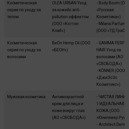
Косметическая
OLEA URBAN Уход
- Body Boom (ОО
серия по уходу за
за кожейс anti-
«Русская
телом
pollution эффектом
Косметика»)
(ООО «Коттон
- Milana Parfum l
Клаб»)
(ООО «ТД ГраСС»
Косметическая
BeOn Hemp Oil (ООО
- GAMMA PERFE
серия по уходу за
«БЕОН»)
HAIR Уход за
волосами
волосами (АО
«СВОБОДА»)
- KÖNNER (ООО
«ДжиЭсЭс
Косметикс»)
Мужская косметика
Антивозрастной
- ЧИСТАЯ ЛИНИЯ 
крем для лица и
1 ИДЕАЛЬНАЯ
кожи вокруг глаз
КОЖА (ООО
(АО «СВОБОДА»)
«Юнилевер Русь
- Architect Demid