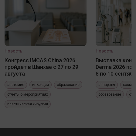
Новость
Новость
Конгресс IMCAS China 2026
Выставка конф
пройдет в Шанхае с 27 по 29
Derma 2026 про
августа
8 по 10 сентяб
анатомия
инъекции
образование
аппараты
космет
отчеты о мероприятиях
образование
отч
пластическая хирургия