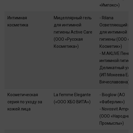
«Импэкс»)
Интимная
Мицеллярный гель
- Rilana
косметика
для интимной
Осветляющий ге
гигиены Active Care
для интимной
(ООО «Русская
гигиены (ООО «
Косметика»)
Косметик»)
- M.AKLIVE Пенка
интимной гигие
Деликатный ухо
(ИП Мокеева Еле
Вячеславовна)
Косметическая
La femme Elegante
- Bioglow (АО
серия по уходу за
(«ООО ХБО ВИТА»)
«Фаберлик»)
кожей лица
- Novosvit Ampou
(ООО «Народные
Промыслы»)