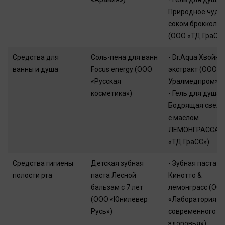
Природное чудо 
соком брокколи
(ООО «ТД ГраСС»
Средства для
Соль-пена для ванн
- Dr.Aqua Хвойны
ванны и душа
Focus energy (ООО
экстракт (ООО «
«Русская
Уралмедпром»)
косметика»)
- Гель для душа
Бодрящая свеже
с маслом
ЛЕМОНГРАССА 
«ТД ГраСС»)
Средства гигиены
Детская зубная
- Зубная паста
полости рта
паста Лесной
Кинотто &
бальзам с 7 лет
лемонграсс (ОО
(ООО «Юнилевер
«Лаборатория
Русь»)
современного
здоровья»)