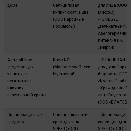
дома
Салициловая
для лица (ООО
пилинг-скатка 2в1
Миксэм)
(ООО Народные
- FEMEGYL
Промыслы)
Деликатный пил
Азелогерманий
Интенсив (ГК
Диарси)
Anti-pollution –
Крем №3
- OLEA URBAN ге
средства для
(Мастерская Олеси
для душа Заряд
защиты от
Мустаевой)
бодрости (ООО
негативного
«Коттон Клаб»)
влияния
- Крем дневной 
окружающей среды
лица Day protect
(ООО «БЛАГОВК
Солнцезащитные
Солнцезащитный
- Солнцезащитн
средства
крем для тела
спрей для детей
SPF30 («ООО
SPF50 («ООО