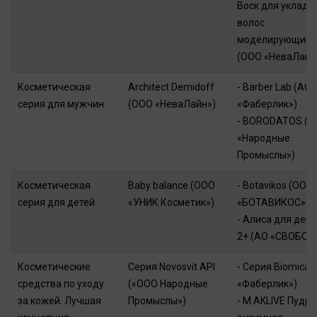
Воск для укладк
волос
моделирующий
(ООО «НеваЛайн
Косметическая
Architect Demidoff
- Barber Lab (АО
серия для мужчин
(ООО «НеваЛайн»)
«Фаберлик»)
- BORODATOS (
«Народные
Промыслы»)
Косметическая
Baby balance (ООО
- Botavikos (ООО
серия для детей
«УНИК Косметик»)
«БОТАВИКОС»)
- Алиса для дев
2+ (АО «СВОБОД
Косметические
Серия Novosvit API
- Серия Biomica 
средства по уходу
(«ООО Народные
«Фаберлик»)
за кожей. Лучшая
Промыслы»)
- M.AKLIVE Пудра