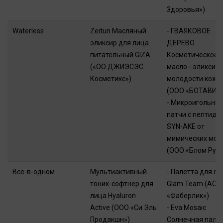
Здоровья»)
Waterless
Zeitun Масляный
- ГВАЯКОВОЕ
эликсир для лица
ДЕРЕВО
питательный GIZA
Косметическое
(«ОО ДЖИЭСЭС
масло - эликсир 
Косметикс»)
молодости кожи
(ООО «БОТАВИК
- Микроигольны
патчи с пептидо
SYN-AKE от
мимических мо
(ООО «Блом Рус»
Всё-в-одном
Мультиактивный
- Палетта для ли
тоник-софтнер для
Glam Team (АО
лица Hyaluron
«Фаберлик»)
Active (ООО «Си Эль
- Eva Mosaic
Продакшн»)
Солнечная пали