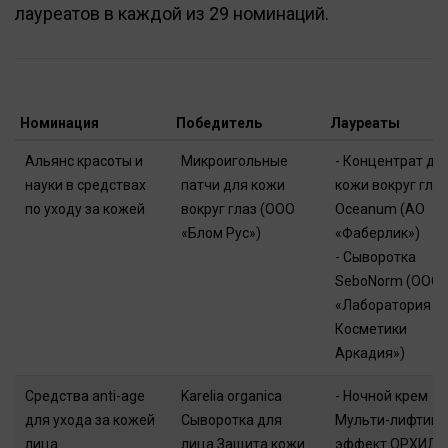
лауреатов в каждой из 29 номинаций.
Номинация
Победитель
Лауреаты
Альянс красоты и
Микроигольные
- Концентрат дл
науки в средствах
патчи для кожи
кожи вокруг глаз
по уходу за кожей
вокруг глаз (ООО
Oceanum (АО
«Блом Рус»)
«Фаберлик»)
- Сыворотка
SeboNorm (ООО
«Лаборатория
Косметики
Аркадия»)
Средства anti-age
Karelia organica
- Ночной крем
для ухода за кожей
Сыворотка для
Мульти-лифтинг
лица
лица Защита кожи
эффект ОРХИДЕ