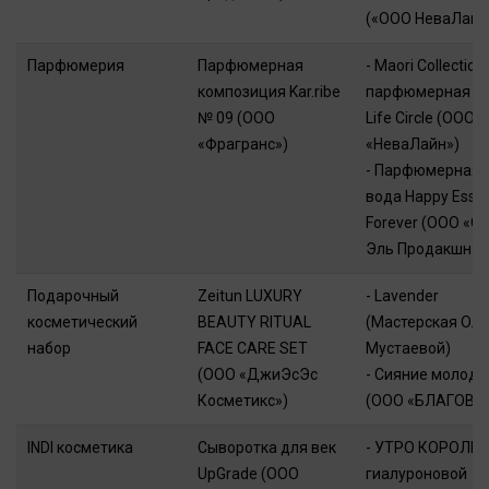
(«ООО НеваЛайн
Парфюмерия
Парфюмерная
- Maori Collection
композиция Kar.ribe
парфюмерная в
№ 09 (ООО
Life Circle (ООО
«Фрагранс»)
«НеваЛайн»)
- Парфюмерная
вода Happy Esse
Forever (ООО «Си
Эль Продакшн»)
Подарочный
Zeitun LUXURY
- Lavender
косметический
BEAUTY RITUAL
(Мастерская Оле
набор
FACE CARE SET
Мустаевой)
(ООО «ДжиЭсЭс
- Сияние молодо
Косметикс»)
(ООО «БЛАГОВК
INDI косметика
Сыворотка для век
- УТРО КОРОЛЕВ
UpGrade (ООО
гиалуроновой