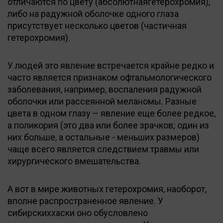
отличаются по цвету (абсолютнаягетерохромия),
либо на радужной оболочке одного глаза
присутствует несколько цветов (частичная
гетерохромия).
У людей это явление встречается крайне редко и
часто является признаком офтальмологического
заболевания, например, воспаления радужной
оболочки или рассеянной меланомы. Разные
цвета в одном глазу – явление еще более редкое,
а поликория (это два или более зрачков; один из
них больше, а остальные - меньших размеров)
чаще всего является следствием травмы или
хирургического вмешательства.
А вот в мире животных гетерохромия, наоборот,
вполне распространенное явление. У
сибирскиххаски оно обусловлено