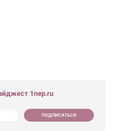
йджест 1nep.ru