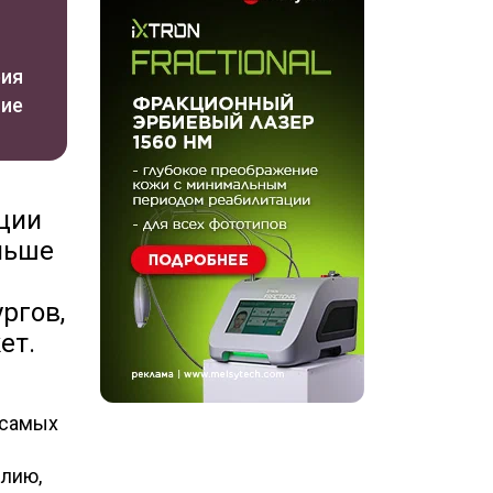
рия
ние
ации
ньше
ргов,
ет.
 самых
илию,