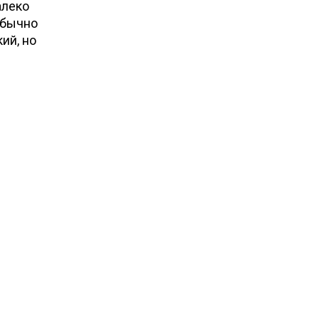
алеко
обычно
ий, но