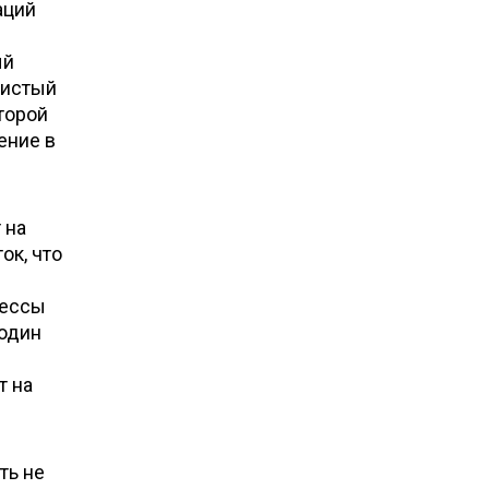
аций
ый
чистый
торой
ение в
 на
ок, что
цессы
 один
т на
ть не