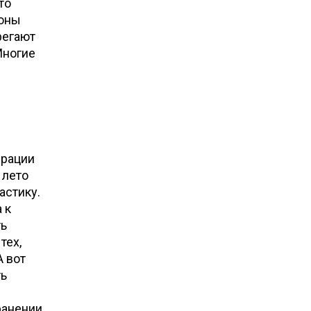
то
зоны
регают
Многие
ерации
 лето
астику.
 к
ть
тех,
А вот
ть
ранении