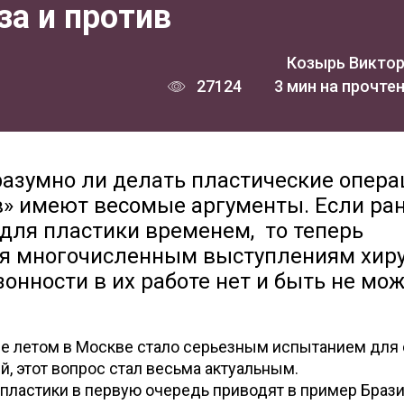
за и против
Козырь Викто
27124
3 мин на прочте
 разумно ли делать пластические опер
в» имеют весомые аргументы. Если ра
для пластики временем, то теперь
ря многочисленным выступлениям хиру
онности в их работе нет и быть не мож
ие летом в Москве стало серьезным испытанием для
, этот вопрос стал весьма актуальным.
пластики в первую очередь приводят в пример Браз