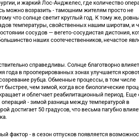
ургии, и жаркий Лос-Анджелес, где количество опер
есь можно возразить - тамошним жителям просто не
тому что солнце светит круглый год. К тому же, ровн
падов температуры, свойственных нашим широтам, и 
остоянии сосудов — вегето-сосудистая дистония, ко
ольшинство наших соотечественников, нечастое явл
ствительно справедливы. Солнце благотворно влияет
мя года в прооперированных зонах улучшается кровот
созревание рубца. Обменные процессы, в том числе
ут быстрее, чем зимой, когда все биологические про
кращает и облегчает реабилитационный период. Еще
х операций - зимой разница между температурой в
рой достигает 50 градусов, что весьма пагубно влияе
ка.
ый фактор - в сезон отпусков появляется возможнос