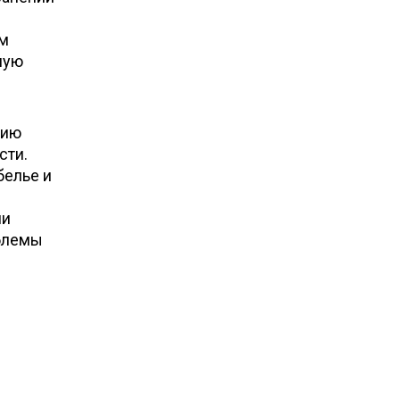
ом
ную
цию
сти.
белье и
ли
облемы