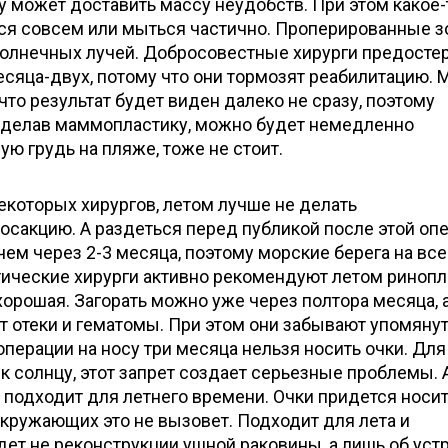
у может доставить массу неудобств. При этом какое-
ся совсем или мыться частично. Проперированные 
солнечных лучей. Добросовестные хирурги предосте
месяца-двух, потому что они тормозят реабилитацию. 
что результат будет виден далеко не сразу, поэтому
о сделав маммопластику, можно будет немедленно
ю грудь на пляже, тоже не стоит.
екоторых хирургов, летом лучше не делать
осакцию. А раздеться перед публикой после этой оп
чем через 2-3 месяца, поэтому морские берега на все
тические хирурги активно рекомендуют летом ринопл
хорошая. Загорать можно уже через полтора месяца, а
т отеки и гематомы. При этом они забывают упомяну
перации на носу три месяца нельзя носить очки. Для 
 к солнцу, этот запрет создает серьезные проблемы. 
подходит для летнего времени. Очки придется носи
кружающих это не вызовет. Подходит для лета и
идет не реконструкции ушной раковины, а лишь об уст