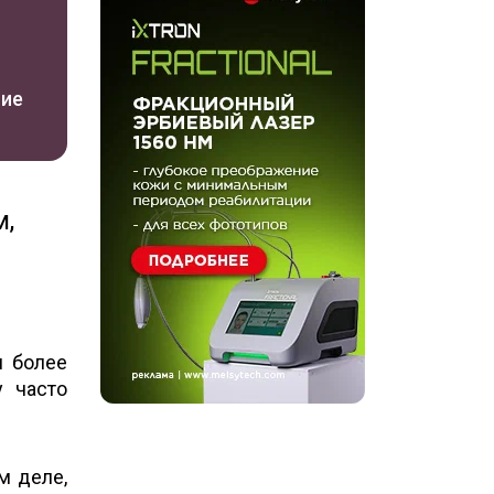
ние
,
 более
у часто
м деле,