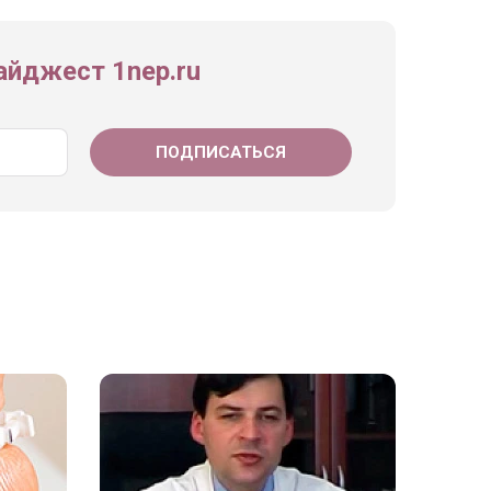
йджест 1nep.ru