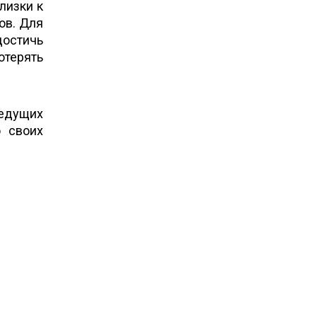
лизки к
ов. Для
остичь
отерять
ведущих
о своих