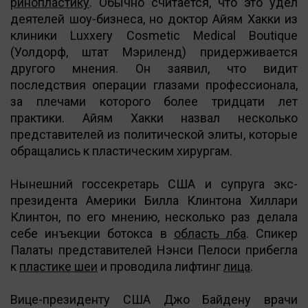
ринопластику
. Обычно считается, что это удел
деятелей шоу-бизнеса, но доктор Айям Хакки из
клиники Luxxery Cosmetic Medical Boutique
(Уолдорф, штат Мэриленд) придерживается
другого мнения. Он заявил, что видит
последствия операции глазами профессионала,
за плечами которого более тридцати лет
практики. Айям Хакки назвал несколько
представителей из политической элиты, которые
обращались к пластическим хирургам.
Нынешний госсекретарь США и супруга экс-
президента Америки Билла Клинтона Хиллари
Клинтон, по его мнению, несколько раз делала
себе инъекции ботокса в
область лба
. Спикер
Палаты представителей Нэнси Пелоси прибегла
к
пластике шеи
и проводила лифтинг
лица
.
Вице-президенту США Джо Байдену врачи