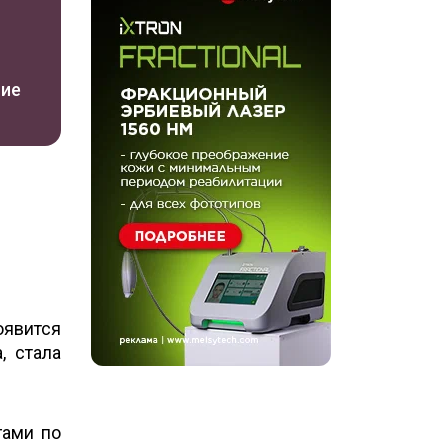
ние
оявится
, стала
гами по