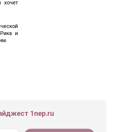
м хочет
ической
-Рика и
им.
йджест 1nep.ru