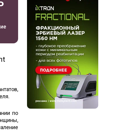
P
ние
nt
татов,
еля.
ании по
енщины,
аление