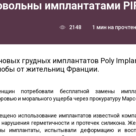
вольны имплантатами PI
2148
1 мин на прочте
новых грудных имплантатов Poly Impla
алобы от жительниц Франции.
нщин потребовали бесплатной замены имплан
ровью и морального ущерба через прокуратуру Марс
рещено использование имплантатов известной комп
 нарушения герметичности и протечек силикона. Ж
ны имплантаты, испытывали деформацию и восп