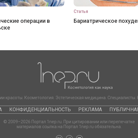
Статья
ческие операции в
Бариатрическое похуде
ьске
ии красоты. Косметология. Эстетическая медицина. Специалисты. 
А
КОНФИДЕНЦИАЛЬНОСТЬ
РЕКЛАМА
ПУБЛИЧНАЯ
© 2009–2026 Портал 1nep.ru. При цитировании или перепечатке
материалов ссылка на Портал 1nep.ru обязательна.