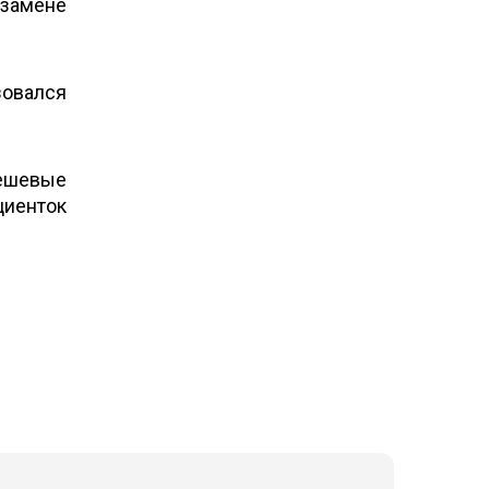
 замене
зовался
дешевые
циенток