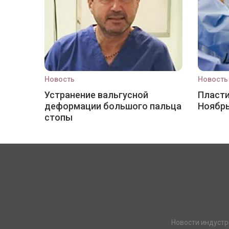
Новость
Новость
Устранение вальгусной
Пласти
деформации большого пальца
Ноябр
стопы
Новости индустр