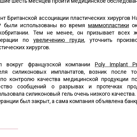
шие шесть месяцев пройти медицинское обследован
нт Британской ассоциации пластических хирургов 
 были использованы во время
маммопластики
ок
кобритании. Тем не менее, он призывает всех 
перации по
увеличению груди
, уточнить произв
стических хирургов.
ал вокруг французской компании
Polу Implant P
еля силиконовых имплантатов, возник после то
 по контролю качества медицинской продукции п
ество сообщений о разрывах и протечках прод
ользовала силиконовый гель очень низкого качества.
Франции был закрыт, а сама компания объявлена банк