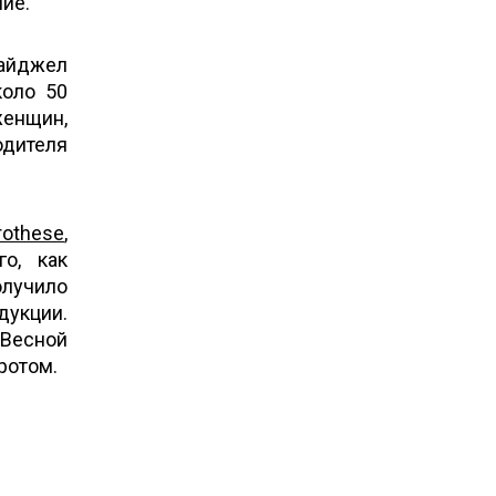
ие.
Найджел
оло 50
женщин,
одителя
rothese
,
го, как
олучило
укции.
 Весной
ротом.