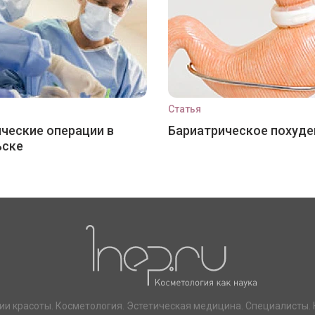
Статья
ческие операции в
Бариатрическое похуде
ьске
ии красоты. Косметология. Эстетическая медицина. Специалисты. 