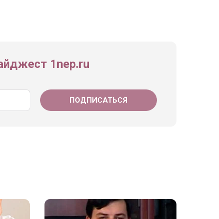
йджест 1nep.ru