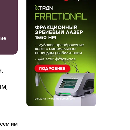
ние
,
им,
Всем им