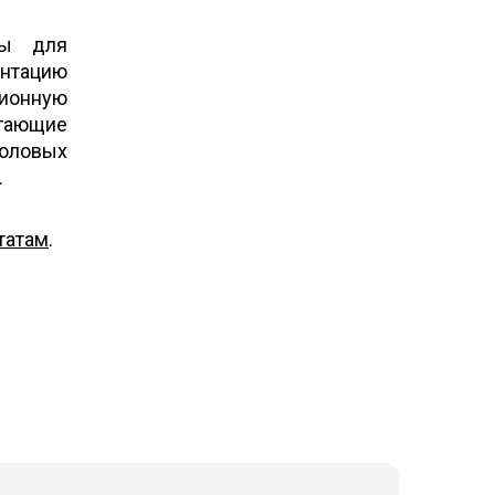
ны для
антацию
ционную
гающие
воловых
.
татам
.