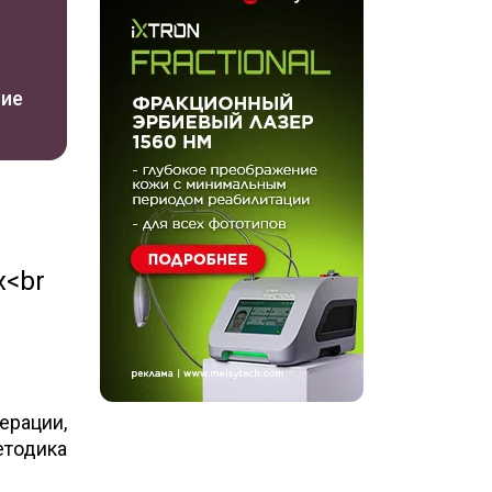
ние
х<br
ерации,
етодика