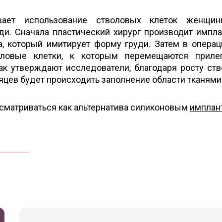
евает использование стволовых клеток женщи
ди. Сначала пластический хирург производит импл
а, который имитирует форму груди. Затем в опера
оловые клетки, к которым перемещаются приле
ак утверждают исследователи, благодаря росту ст
сяцев будет происходить заполнение области тканями
сматриваться как альтернатива силиконовым
имплан