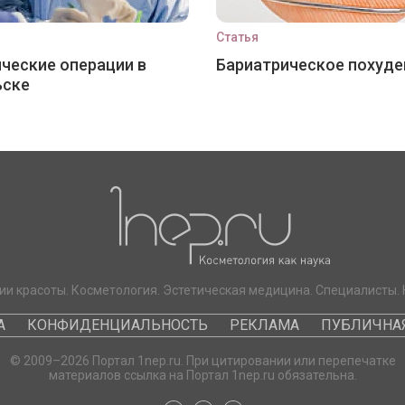
Статья
ческие операции в
Бариатрическое похуде
ьске
ии красоты. Косметология. Эстетическая медицина. Специалисты. 
А
КОНФИДЕНЦИАЛЬНОСТЬ
РЕКЛАМА
ПУБЛИЧНАЯ
© 2009–2026 Портал 1nep.ru. При цитировании или перепечатке
материалов ссылка на Портал 1nep.ru обязательна.