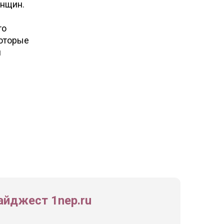
енщин.
то
которые
и
йджест 1nep.ru