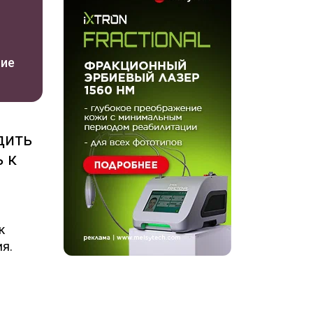
ние
дить
 к
к
я.