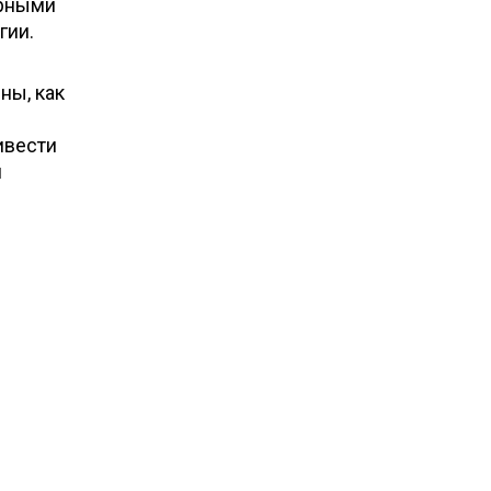
ерными
гии.
ны, как
ивести
и