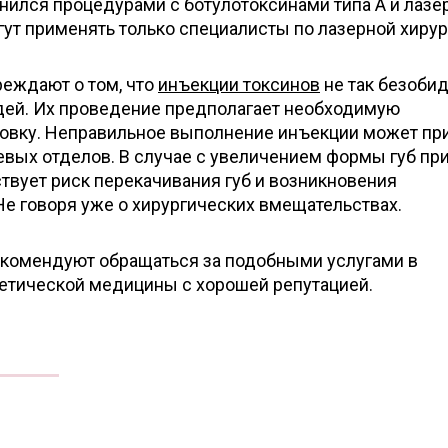
лнился процедурами с ботулотоксинами типа А и лаз
ут применять только специалисты по лазерной хирур
еждают о том, что
инъекции токсинов
не так безобид
ей. Их проведение предполагает необходимую
овку. Неправильное выполнение инъекции может пр
евых отделов. В случае с увеличением формы губ пр
вует риск перекачивания губ и возникновения
Не говоря уже о хирургических вмещательствах.
комендуют обращаться за подобными услугами в
етической медицины с хорошей репутацией.