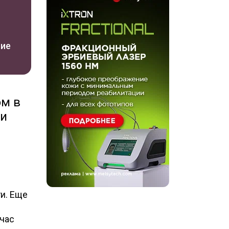
ние
ом в
 и
е
и. Еще
йчас