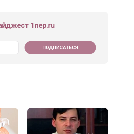
йджест 1nep.ru