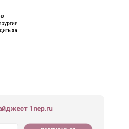
на
ирургия
дить за
йджест 1nep.ru