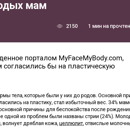
лодых мам
2150
1 мин на прочте
еденное порталом MyFaceMyBody.com,
м согласились бы на пластическую
ормы тела, которые были у них до родов. Основной пр
асились на пластику, стал избыточный вес. 34% мам
е основной причины для беспокойства после рождени
ве одной из проблем были названы стрии (24%). Мол
, волнует дряблая кожа,
целлюлит
, отвислые молочн