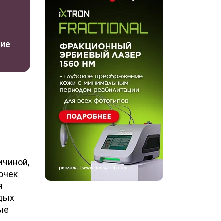
ние
ичиной,
очек
я
одых
ые