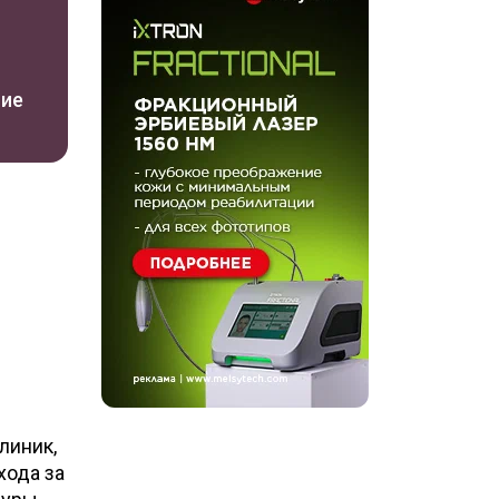
ние
линик,
хода за