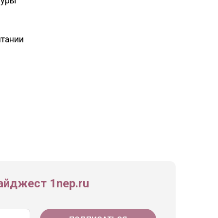
дуры
итании
йджест 1nep.ru