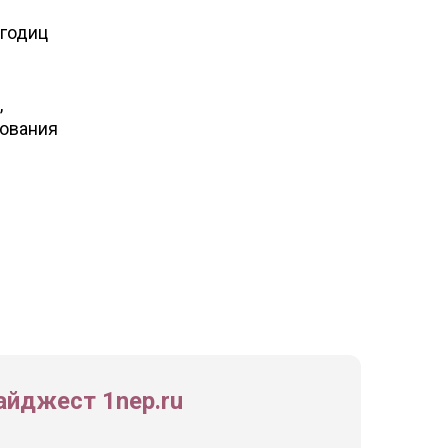
ягодиц
,
рования
йджест 1nep.ru