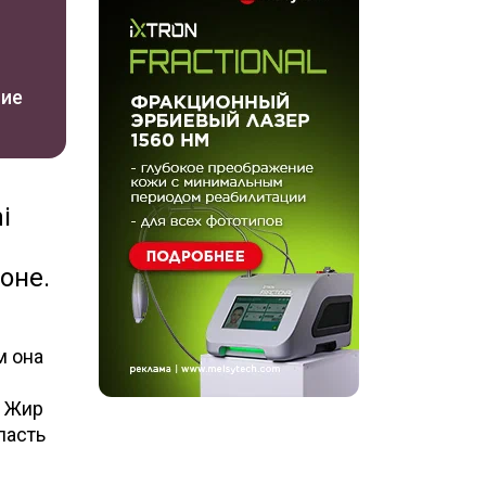
ние
i
оне.
м она
. Жир
ласть