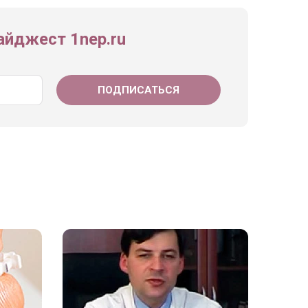
йджест 1nep.ru