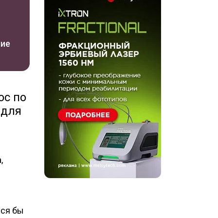
ние
ос по
 для
,
лся бы