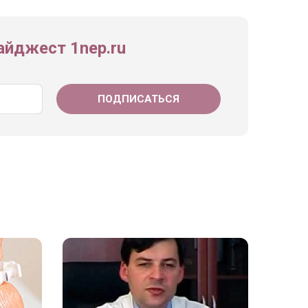
йджест 1nep.ru