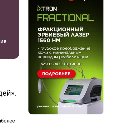
ние
дей».
иболее