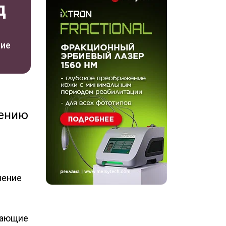
д
ние
лению
чение
вающие