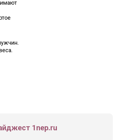
анимают
ртое
мужчин.
веса.
йджест 1nep.ru