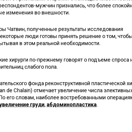
0 респондентов-мужчин признались, что более спокой
е изменения во внешности.
ры Чатвин, полученные результаты исследования
некоторые люди готовы принять решение о том, чтоб
пытывая в этом реальной необходимости.
кие хирурги по-прежнему говорят о подъеме спроса 
ительниц слабого пола.
тельского фонда реконструктивной пластической х
tan de Chalain) отмечает увеличение числа элективны
 По его словам, наиболее востребованными операция
увеличение груди
,
абдоминопластика
.