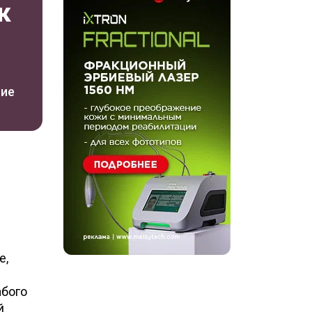
к
ние
е,
абого
й