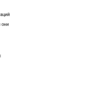
раций
 они
х