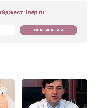
йджест 1nep.ru