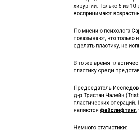
хирургии. Только 6 из 1
воспринимают возрастны
По мнению психолога Са
показывают, что только 
сделать пластику, не ис
В то же время пластичес
пластику среди представ
Председатель Исследова
д-р Тристан Чалейн (Tris
пластических операций.
являются
фейслифтинг
,
Немного статистики: