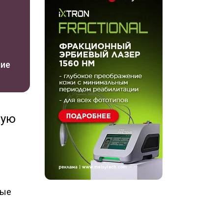
ние
вую
рые