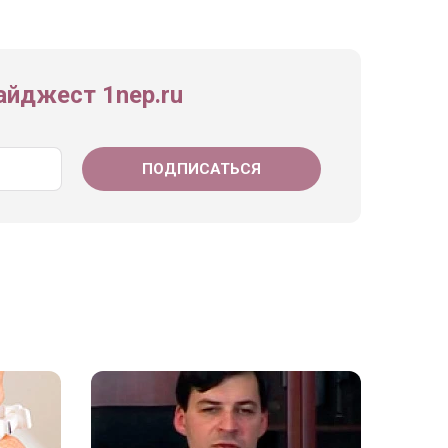
йджест 1nep.ru