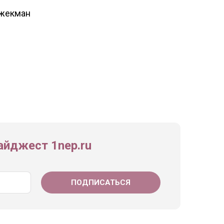
Джекман
йджест 1nep.ru