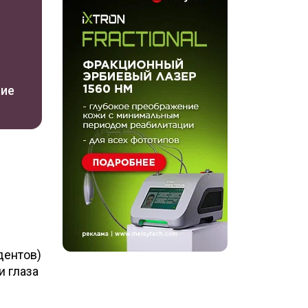
ние
дентов)
и глаза