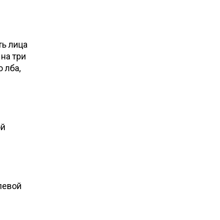
ть лица
на три
 лба,
ой
левой