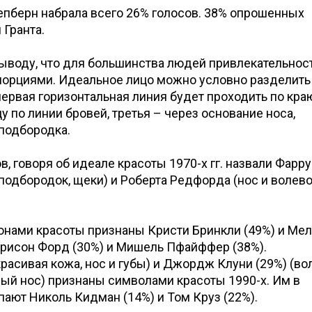
епберн набрала всего 26% голосов. 38% опрошенных
Гранта.
ыводу, что для большинства людей привлекательнос
порциями. Идеальное лицо можно условно разделить 
первая горизонтальная линия будет проходить по краю
у по линии бровей, третья – через основание носа,
 подбородка.
, говоря об идеале красоты 1970-х гг. назвали Фарру
 подбородок, щеки) и Роберта Редфорда (нос и волев
онами красоты признаны Кристи Бринкли (49%) и Мел
аррисон Форд (30%) и Мишель Пфайффер (38%).
расивая кожа, нос и губы) и Джордж Клуни (29%) (во
ый нос) признаны символами красоты 1990-х. Им в
пают Николь Кидман (14%) и Том Круз (22%).