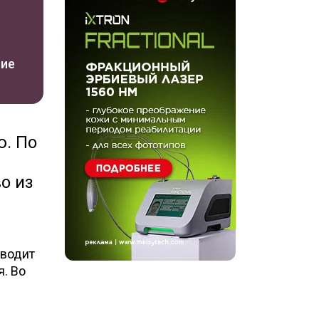
ние
ю. По
о из
иводит
. Во