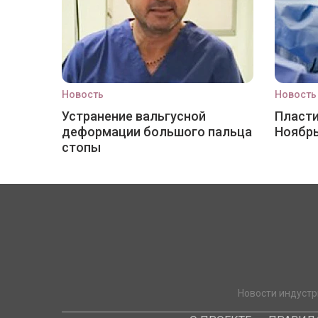
Новость
Новость
Устранение вальгусной
Пласти
деформации большого пальца
Ноябр
стопы
Новости индустр