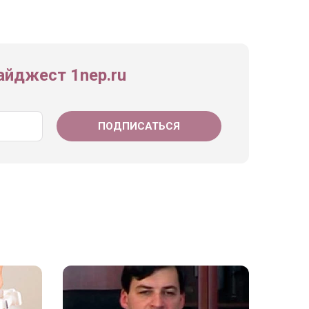
йджест 1nep.ru