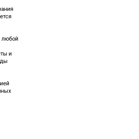
зания
ается
е любой
еты и
оды
цией
яных