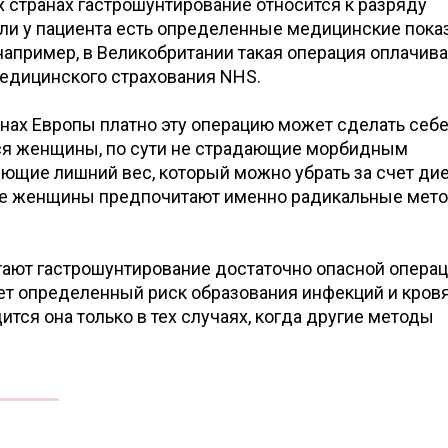
 странах гастрошунтирование относится к разряду
сли у пациента есть определенные медицинские пока
 например, в Великобритании такая операция оплачив
едицинского страхования NHS.
анах Европы платно эту операцию может сделать себ
тся женщины, по сути не страдающие морбидным
ющие лишний вес, который можно убрать за счет ди
ные женщины предпочитают именно радикальные мет
итают гастрошунтирование достаточно опасной опера
ет определенный риск образования инфекций и кров
ится она только в тех случаях, когда другие методы