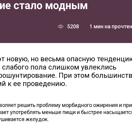
ие стало модным
5208
1 мин на прочте
т новую, но весьма опасную тенденци
 слабого пола слишком увлеклись
рошунтирование. При этом большинств
ий к ее проведению.
воляет решить проблему морбидного ожирения и пр
инает употреблять меньше пищи и быстрее насыщается
ушивается желудок.