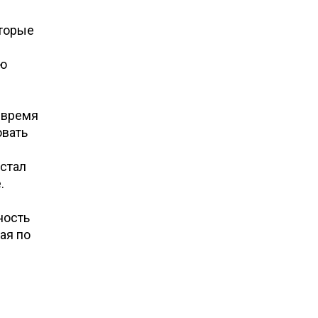
оторые
ую
 время
овать
 стал
.
ность
ая по