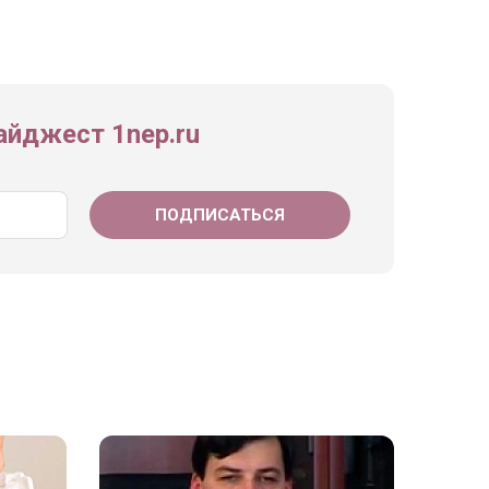
йджест 1nep.ru