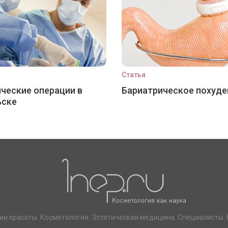
Статья
ческие операции в
Бариатрическое похуде
ьске
ии красоты. Косметология. Эстетическая медицина. Специалисты. 