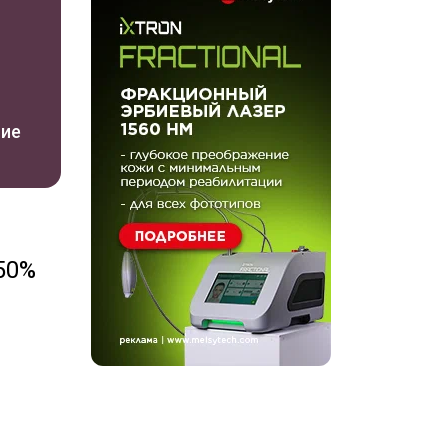
ние
50%