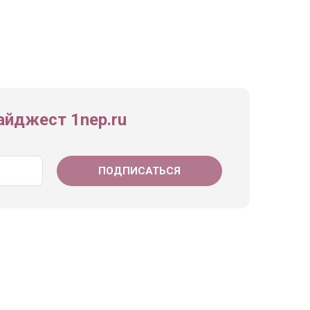
йджест 1nep.ru