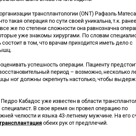
организации трансплантологии (ONT) Рафаэль Матес
что такая операция по сути своей уникальна, т.к. ране
 все же по степени сложности она равнозначна опер
которые уже знакомы хирургами. По словам специалис
состоит в том, что врачам приходится иметь дело с
ышц.
 оценивать успешность операции. Пациенту предстои
восстановительный период – возможно, несколько ле
цы ног должны окрепнуть настолько, чтобы выдерж
рг Педро Кабадос уже известен в области транспланто
специалист. В свое время он провел операцию по
ижней челюсти и языка 43-летнему мужчине. На его с
трансплантация
обеих рук от предплечий.