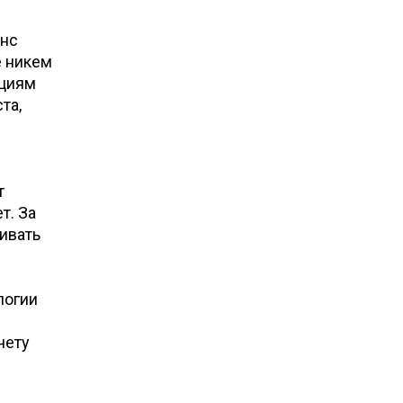
анс
е никем
ациям
та,
т
т. За
ивать
логии
чету