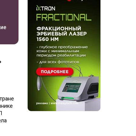
ние
ь
стране
инике
П
ела