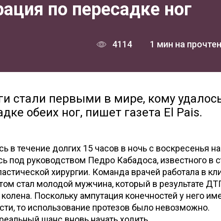
ация по пересадке ног
4114
1 мин на прочте
ги стали первыми в мире, кому удалос
ке обеих ног, пишет газета El Pais.
ь в течение долгих 15 часов в ночь с воскресенья на
ь под руководством Педро Кабадоса, известного в 
ластической хирургии. Команда врачей работала в кл
нтом стал молодой мужчина, который в результате ДТ
колена. Поскольку ампутация конечностей у него им
ти, то использование протезов было невозможно.
реальный шанс вновь начать ходить.