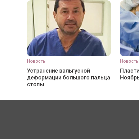
Новость
Новость
Устранение вальгусной
Пласти
деформации большого пальца
Ноябр
стопы