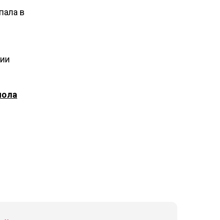
пала в
ции
лола