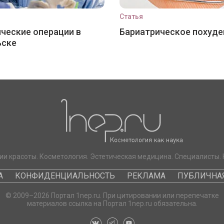
Статья
ческие операции в
Бариатрическое похуде
ьске
ии красоты. Косметология. Эстетическая медицина. Специалисты. 
А
КОНФИДЕНЦИАЛЬНОСТЬ
РЕКЛАМА
ПУБЛИЧНАЯ
© 2009–2026 Портал 1nep.ru. При цитировании или перепечатке
материалов ссылка на Портал 1nep.ru обязательна.