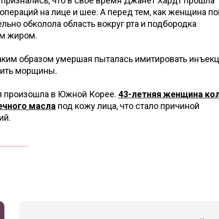
признались, что в свое время Джанет Хардт прошла
операций на лице и шее. А перед тем, как женщина по
ельно обколола область вокруг рта и подбородка
м жиром.
таким образом умершая пыталась имитировать инъек
шить морщины.
я произошла в Южной Корее.
43-летняя женщина ко
ечного масла
под кожу лица, что стало причиной
ий.