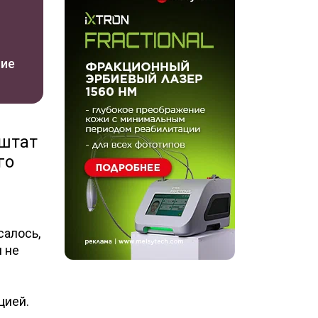
ние
(штат
го
салось,
м не
цией.