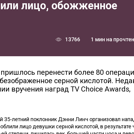
вили лицо, обожженное
13766
1 мин на прочте
 пришлось перенести более 80 операци
 обезображенное серной кислотой. Неда
ии вручения наград TV Choice Awards,
й 35-летний поклонник Дэнни Линч организовал нап
облили лицо девушки серной кислотой, в результате 
ей степени, лишилась век, большей части носа и лево