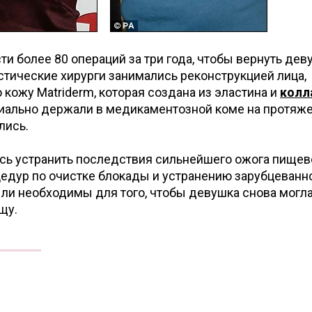
и более 80 операций за три года, чтобы вернуть дев
тические хирурги занимались реконструкцией лица,
кожу Matriderm, которая создана из эластина и
колл
иально держали в медикаментозной коме на протяже
лись.
ись устранить последствия сильнейшего ожога пищев
цедур по очистке блокады и устранению зарубцеванн
ыли необходимы для того, чтобы девушка снова могл
щу.