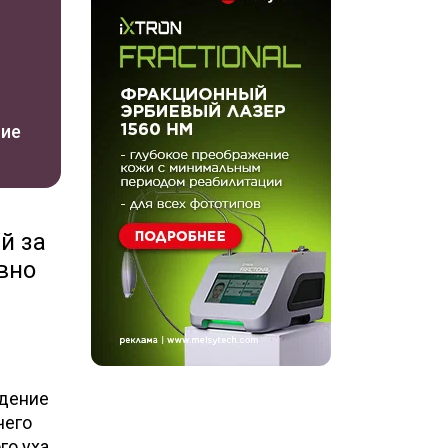
ние
й за
вно
адение
чего
го уха.