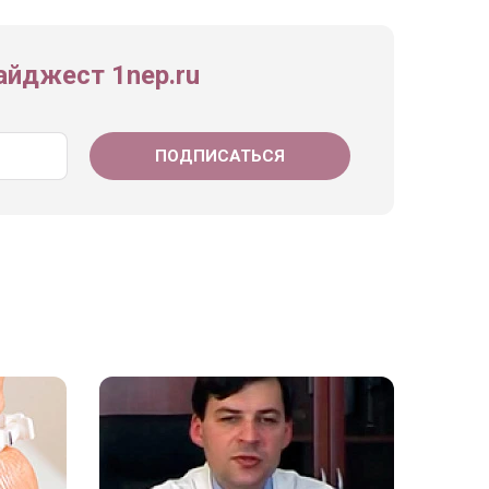
йджест 1nep.ru