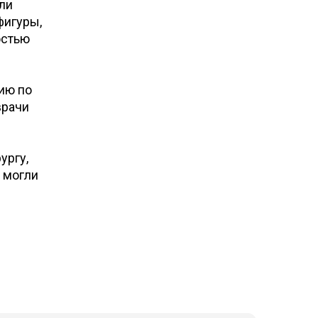
али
фигуры,
остью
ию по
врачи
ургу,
 могли