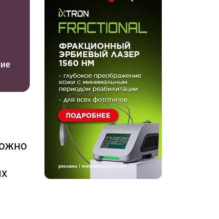
ние
.
можно
их