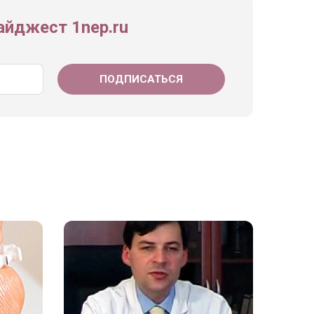
йджест 1nep.ru