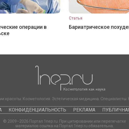
Статья
ческие операции в
Бариатрическое похуде
ьске
ии красоты. Косметология. Эстетическая медицина. Специалисты. 
А
КОНФИДЕНЦИАЛЬНОСТЬ
РЕКЛАМА
ПУБЛИЧНАЯ
© 2009–2026 Портал 1nep.ru. При цитировании или перепечатке
материалов ссылка на Портал 1nep.ru обязательна.