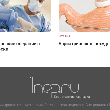
Статья
ческие операции в
Бариатрическое похуде
ьске
ии красоты. Косметология. Эстетическая медицина. Специалисты. 