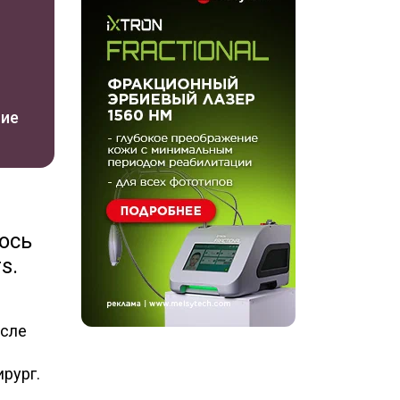
ние
ось
s.
исле
ирург.