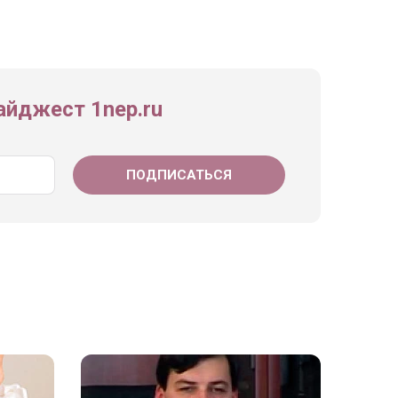
йджест 1nep.ru