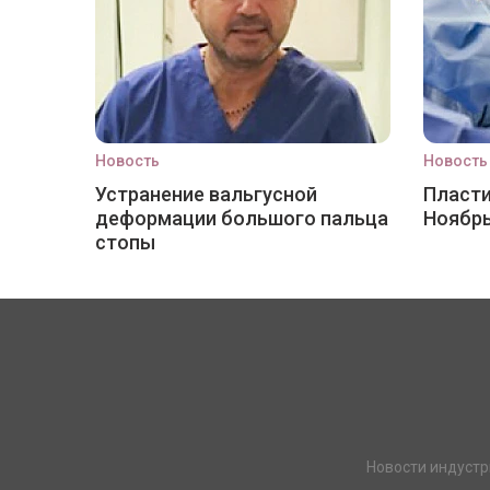
Новость
Новость
Устранение вальгусной
Пласти
деформации большого пальца
Ноябр
стопы
Новости индустр