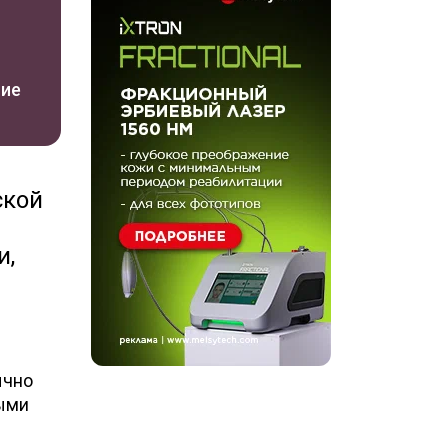
ние
ской
и,
ычно
ными