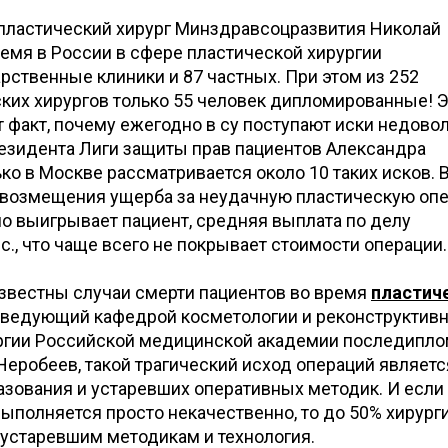
 пластический хирург Минздравсоцразвития Николай
емя в России в сфере пластической хирургии
рственные клиники и 87 частных. При этом из 252
ких хирургов только 55 человек дипломированные! Э
т факт, почему ежегодно в су поступают иски недово
резидента Лиги защиты прав пациентов Александра
ько в Москве рассматривается около 10 таких исков. 
возмещения ущерба за неудачную пластическую оп
ло выигрывает пациент, средняя выплата по делу
с., что чаще всего не покрывает стоимости операции.
известны случаи смерти пациентов во время
пластич
заведующий кафедрой косметологии и реконструктивн
ргии Российской медицинской академии последипло
еробеев, такой трагический исход операций являетс
азования и устаревших оперативных методик. И если
ыполняется просто некачественно, то до 50% хирург
 устаревшим методикам и технология.