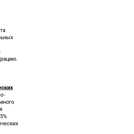
та
льных
В
ерацию.
еских
о-
много
я
 5%
ических