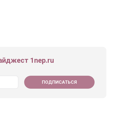
йджест 1nep.ru