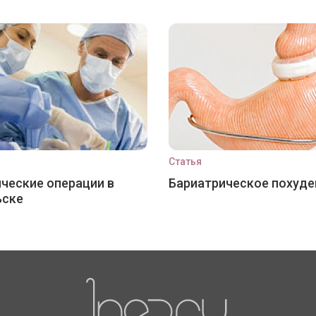
Статья
ческие операции в
Бариатрическое похуде
ьске