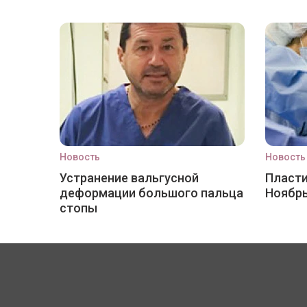
Новость
Новость
Устранение вальгусной
Пласти
деформации большого пальца
Ноябр
стопы