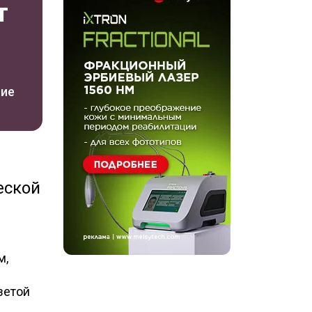
т
ние
еской
м,
е
зетой