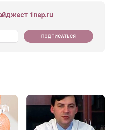
йджест 1nep.ru