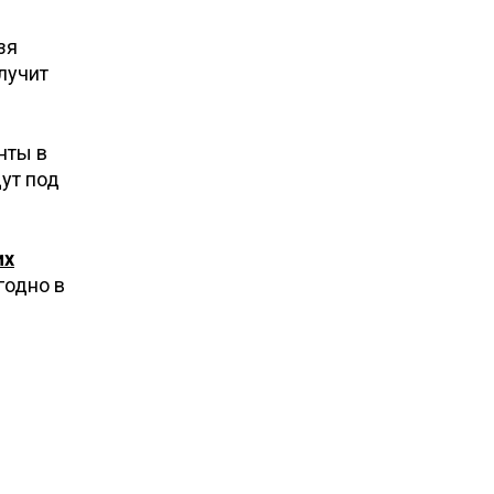
зя
лучит
нты в
ут под
их
годно в