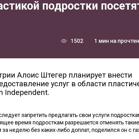
астикой подростки посетя
1502
1 мин на прочте
трии Алоис Штегер планирует внести
едоставление услуг в области пластич
n Independent.
ледует запретить предлагать свои услуги подростка
оящее время подросткам разрешается отменять таки
 за неделю без каких-либо доплат, поделился он с га