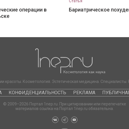
Статья
ческие операции в
Бариатрическое похуде
ьске
ии красоты. Косметология. Эстетическая медицина. Специалисты. 
А
КОНФИДЕНЦИАЛЬНОСТЬ
РЕКЛАМА
ПУБЛИЧНАЯ
© 2009–2026 Портал 1nep.ru. При цитировании или перепечатке
материалов ссылка на Портал 1nep.ru обязательна.